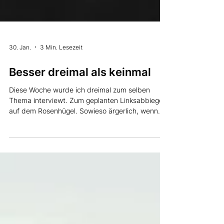
30. Jan.
3 Min. Lesezeit
Besser dreimal als keinmal
Diese Woche wurde ich dreimal zum selben
Thema interviewt. Zum geplanten Linksabbieger
auf dem Rosenhügel. Sowieso ärgerlich, wenn
man als GRÜNER einen Strassenausbau erklären
muss. Und hätte ein Interview nicht gereicht zu
diesem Thema, zumal ich weder des
Romanischen noch des Italienischen mächtig
genug bin, um gegenüber RTR und RSI in der
jeweiligen Sendesprache zu antworten? Bevor
ich diese Frage beantworte, erkläre ich, weshalb